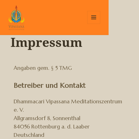
MENÜ
UND
Impressum
Dhammacari Vipassana
WIDGETS
Meditation Center
Angaben gem. § 5 TMG
Betreiber und Kontakt
Dhammacari Vipassana Meditationszentrum
e. V.
Allgramsdorf 8, Sonnenthal
84056 Rottenburg a. d. Laaber
Deutschland