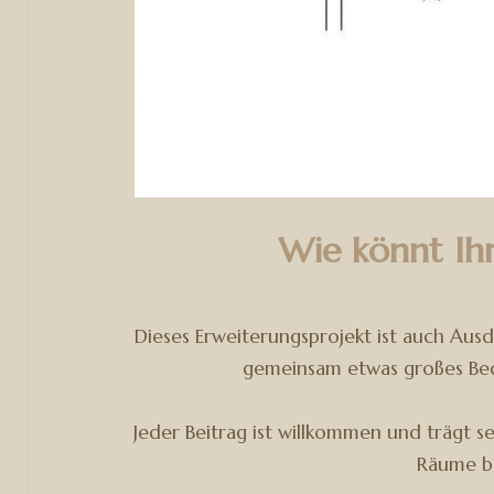
Wie könnt Ih
Dieses Erweiterungsprojekt ist auch Aus
gemeinsam etwas großes Bed
Jeder Beitrag ist willkommen und trägt s
Räume be