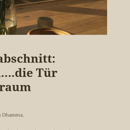
bschnitt:
….die Tür
sraum
im Dhamma,