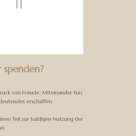
r spenden?
druck von Freude, Miteinander tun,
eutendes erschaffen.
einen Teil zur baldigen Nutzung der
i.