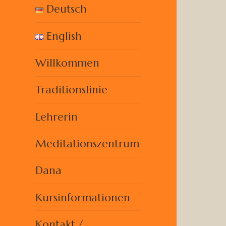
Meditation
Deutsch
Center
English
Willkommen
Traditionslinie
Lehrerin
Meditationszentrum
Dana
Kursinformationen
Kontakt /