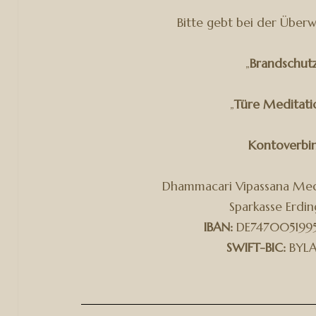
Bitte gebt bei der Über
„
Brandschut
„
Türe Meditat
Kontoverbi
Dhammacari Vipassana Medi
Sparkasse Erdi
IBAN:
DE747005199
SWIFT-BIC:
BYLA