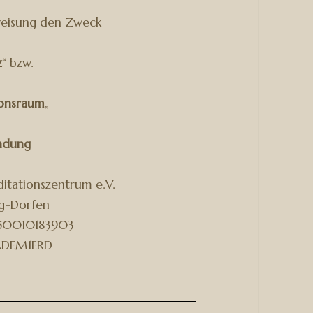
weisung den Zweck
z
“ bzw.
ionsraum
„
ndung
tationszentrum e.V.
ng-Dorfen
50010183903
DEM1ERD